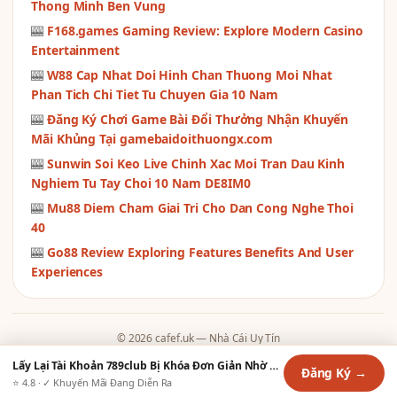
Thong Minh Ben Vung
🎰
F168.games Gaming Review: Explore Modern Casino
Entertainment
🎰
W88 Cap Nhat Doi Hinh Chan Thuong Moi Nhat
Phan Tich Chi Tiet Tu Chuyen Gia 10 Nam
🎰
Đăng Ký Chơi Game Bài Đổi Thưởng Nhận Khuyến
Mãi Khủng Tại gamebaidoithuongx.com
🎰
Sunwin Soi Keo Live Chinh Xac Moi Tran Dau Kinh
Nghiem Tu Tay Choi 10 Nam DE8IM0
🎰
Mu88 Diem Cham Giai Tri Cho Dan Cong Nghe Thoi
40
🎰
Go88 Review Exploring Features Benefits And User
Experiences
© 2026 cafef.uk — Nhà Cái Uy Tín
Contact
·
Chính Sách Giao Dịch
·
Chính Sách Hoàn Trả
·
Chính Sách Bảo Mật
·
Lấy Lại Tài Khoản 789club Bị Khóa Đơn Giản Nhờ Hỗ Trợ Từ 789club.boo
Đăng Ký →
Điều Khoản Dịch Vụ
·
Tra Cứu Vé
·
Tất Cả Game
·
Sitemap
⭐ 4.8 · ✓ Khuyến Mãi Đang Diễn Ra