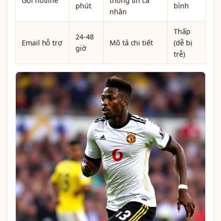
Gọi hotline
thông tin cá
phút
bình
nhân
Thấp
24-48
Email hỗ trợ
Mô tả chi tiết
(dễ bị
giờ
trễ)