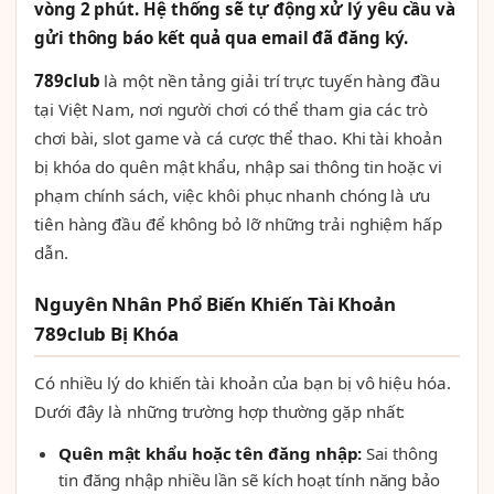
vòng 2 phút. Hệ thống sẽ tự động xử lý yêu cầu và
gửi thông báo kết quả qua email đã đăng ký.
789club
là một nền tảng giải trí trực tuyến hàng đầu
tại Việt Nam, nơi người chơi có thể tham gia các trò
chơi bài, slot game và cá cược thể thao. Khi tài khoản
bị khóa do quên mật khẩu, nhập sai thông tin hoặc vi
phạm chính sách, việc khôi phục nhanh chóng là ưu
tiên hàng đầu để không bỏ lỡ những trải nghiệm hấp
dẫn.
Nguyên Nhân Phổ Biến Khiến Tài Khoản
789club Bị Khóa
Có nhiều lý do khiến tài khoản của bạn bị vô hiệu hóa.
Dưới đây là những trường hợp thường gặp nhất:
Quên mật khẩu hoặc tên đăng nhập:
Sai thông
tin đăng nhập nhiều lần sẽ kích hoạt tính năng bảo