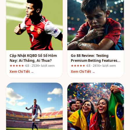
Cập Nhật KQBD Số Số Hôm
Go 88 Review: Testing
Nay: Ai Thắng, Ai Thua?
Premium Betting Features
for Transparency and
★★★★★
4.8 · 2534+ lượt xem
★★★★★
4.8 · 2416+ lượt xem
Safety
Xem Chi Tiết →
Xem Chi Tiết →