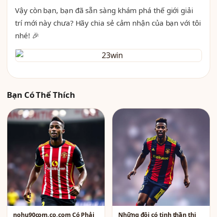
Vậy còn bạn, bạn đã sẵn sàng khám phá thế giới giải
trí mới này chưa? Hãy chia sẻ cảm nhận của bạn với tôi
nhé! 🎉
Bạn Có Thể Thích
nohu90com.co.com Có Phải
Những đội có tinh thần thi