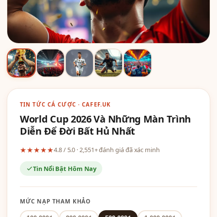
TIN TỨC CÁ CƯỢC · CAFEF.UK
World Cup 2026 Và Những Màn Trình
Diễn Để Đời Bất Hủ Nhất
★★★★★
4.8 / 5.0 · 2,551+ đánh giá đã xác minh
Tin Nổi Bật Hôm Nay
MỨC NẠP THAM KHẢO