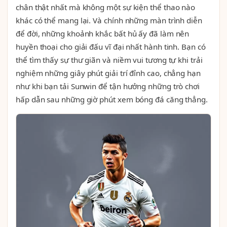
chân thật nhất mà không một sự kiện thể thao nào
khác có thể mang lại. Và chính những màn trình diễn
để đời, những khoảnh khắc bất hủ ấy đã làm nên
huyền thoại cho giải đấu vĩ đại nhất hành tinh. Bạn có
thể tìm thấy sự thư giãn và niềm vui tương tự khi trải
nghiệm những giây phút giải trí đỉnh cao, chẳng hạn
như khi bạn tải Sunwin để tận hưởng những trò chơi
hấp dẫn sau những giờ phút xem bóng đá căng thẳng.