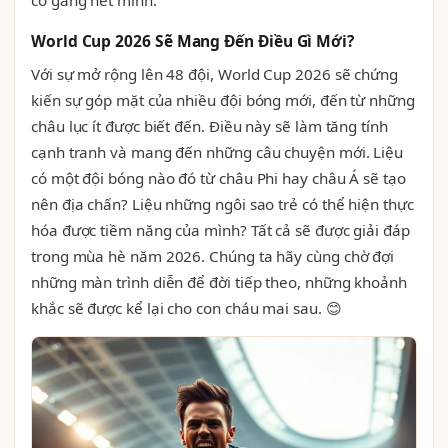
cố gắng hết mình.
World Cup 2026 Sẽ Mang Đến Điều Gì Mới?
Với sự mở rộng lên 48 đội, World Cup 2026 sẽ chứng
kiến sự góp mặt của nhiều đội bóng mới, đến từ những
châu lục ít được biết đến. Điều này sẽ làm tăng tính
cạnh tranh và mang đến những câu chuyện mới. Liệu
có một đội bóng nào đó từ châu Phi hay châu Á sẽ tạo
nên địa chấn? Liệu những ngôi sao trẻ có thể hiện thực
hóa được tiềm năng của mình? Tất cả sẽ được giải đáp
trong mùa hè năm 2026. Chúng ta hãy cùng chờ đợi
những màn trình diễn để đời tiếp theo, những khoảnh
khắc sẽ được kể lại cho con cháu mai sau. 😊