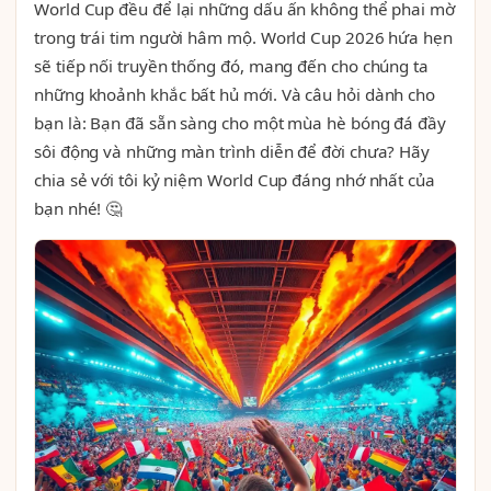
World Cup đều để lại những dấu ấn không thể phai mờ
trong trái tim người hâm mộ. World Cup 2026 hứa hẹn
sẽ tiếp nối truyền thống đó, mang đến cho chúng ta
những khoảnh khắc bất hủ mới. Và câu hỏi dành cho
bạn là: Bạn đã sẵn sàng cho một mùa hè bóng đá đầy
sôi động và những màn trình diễn để đời chưa? Hãy
chia sẻ với tôi kỷ niệm World Cup đáng nhớ nhất của
bạn nhé! 🤔