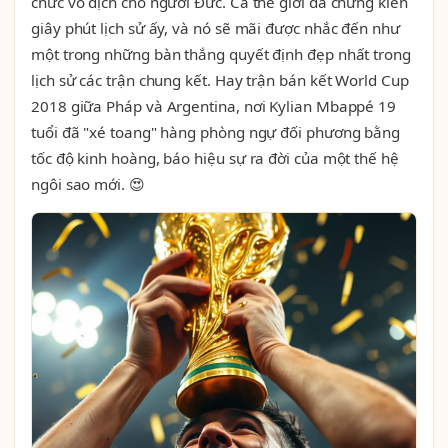
chức vô địch cho người Đức. Cả thế giới đã chứng kiến
giây phút lịch sử ấy, và nó sẽ mãi được nhắc đến như
một trong những bàn thắng quyết định đẹp nhất trong
lịch sử các trận chung kết. Hay trận bán kết World Cup
2018 giữa Pháp và Argentina, nơi Kylian Mbappé 19
tuổi đã "xé toang" hàng phòng ngự đối phương bằng
tốc độ kinh hoàng, báo hiệu sự ra đời của một thế hệ
ngôi sao mới. 😍