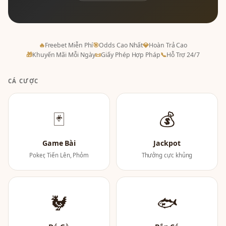
🔥
Freebet Miễn Phí
🎯
Odds Cao Nhất
💎
Hoàn Trả Cao
🎁
Khuyến Mãi Mỗi Ngày
📜
Giấy Phép Hợp Pháp
📞
Hỗ Trợ 24/7
CÁ CƯỢC
🃏
💰
Game Bài
Jackpot
Poker, Tiến Lên, Phỏm
Thưởng cực khủng
🐓
🐟