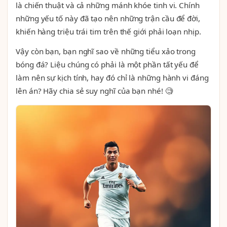
là chiến thuật và cả những mánh khóe tinh vi. Chính
những yếu tố này đã tạo nên những trận cầu để đời,
khiến hàng triệu trái tim trên thế giới phải loạn nhịp.
Vậy còn bạn, bạn nghĩ sao về những tiểu xảo trong
bóng đá? Liệu chúng có phải là một phần tất yếu để
làm nên sự kịch tính, hay đó chỉ là những hành vi đáng
lên án? Hãy chia sẻ suy nghĩ của bạn nhé! 🧐