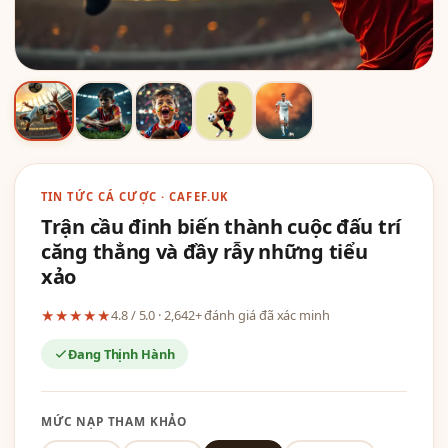
TIN TỨC CÁ CƯỢC · CAFEF.UK
Trận cầu đinh biến thành cuộc đấu trí
căng thẳng và đầy rẫy những tiểu
xảo
★★★★★
4.8 / 5.0 · 2,642+ đánh giá đã xác minh
Đang Thịnh Hành
MỨC NẠP THAM KHẢO