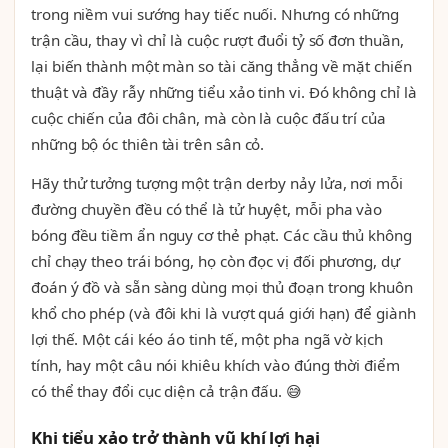
trong niềm vui sướng hay tiếc nuối. Nhưng có những
trận cầu, thay vì chỉ là cuộc rượt đuổi tỷ số đơn thuần,
lại biến thành một màn so tài căng thẳng về mặt chiến
thuật và đầy rẫy những tiểu xảo tinh vi. Đó không chỉ là
cuộc chiến của đôi chân, mà còn là cuộc đấu trí của
những bộ óc thiên tài trên sân cỏ.
Hãy thử tưởng tượng một trận derby nảy lửa, nơi mỗi
đường chuyền đều có thể là tử huyệt, mỗi pha vào
bóng đều tiềm ẩn nguy cơ thẻ phạt. Các cầu thủ không
chỉ chạy theo trái bóng, họ còn đọc vị đối phương, dự
đoán ý đồ và sẵn sàng dùng mọi thủ đoạn trong khuôn
khổ cho phép (và đôi khi là vượt quá giới hạn) để giành
lợi thế. Một cái kéo áo tinh tế, một pha ngã vờ kịch
tính, hay một câu nói khiêu khích vào đúng thời điểm
có thể thay đổi cục diện cả trận đấu. 😅
Khi tiểu xảo trở thành vũ khí lợi hại