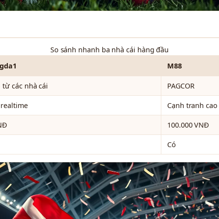
So sánh nhanh ba nhà cái hàng đầu
gda1
M88
 từ các nhà cái
PAGCOR
 realtime
Cạnh tranh cao
NĐ
100.000 VNĐ
Có