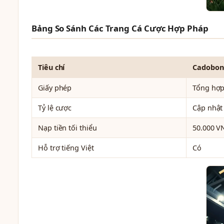
Bảng So Sánh Các Trang Cá Cược Hợp Pháp
Tiêu chí
Cadobon
Giấy phép
Tổng hợp
Tỷ lệ cược
Cập nhật
Nạp tiền tối thiểu
50.000 V
Hỗ trợ tiếng Việt
Có