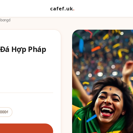
cafef.uk
.
obongd
 Đá Hợp Pháp
.000₫