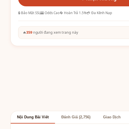
🔒 Bảo Mật SSL
🎰 Odds Cao
🔄 Hoàn Trả 1.5%
💳 Đa Kênh Nạp
🔥
359
người đang xem trang này
Nội Dung Bài Viết
Đánh Giá (2,756)
Giao Dịch