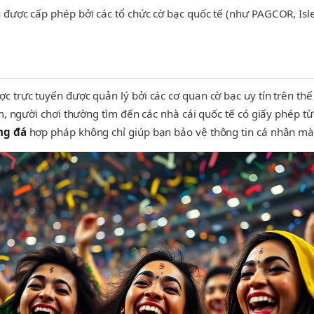
n được cấp phép bởi các tổ chức cờ bạc quốc tế (như PAGCOR, Isl
c trực tuyến được quản lý bởi các cơ quan cờ bạc uy tín trên thế
m, người chơi thường tìm đến các nhà cái quốc tế có giấy phép t
ng đá
hợp pháp không chỉ giúp bạn bảo vệ thông tin cá nhân mà