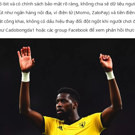
bit và có chính sách bảo mật rõ ràng, không chia sẻ dữ liệu ngư
t như ngân hàng nội địa, ví điện tử (Momo, ZaloPay) và tiền điện
t công khai, không có dấu hiệu thay đổi đột ngột khi người chơi đ
ư Cadobongda1 hoặc các group Facebook để xem phản hồi thực t