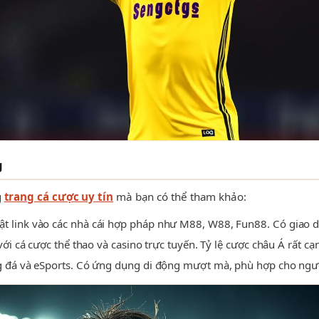
g
g
trang cá cược uy tín
mà bạn có thể tham khảo:
t link vào các nhà cái hợp pháp như M88, W88, Fun88. Có giao di
i cá cược thể thao và casino trực tuyến. Tỷ lệ cược châu Á rất cạ
 đá và eSports. Có ứng dụng di động mượt mà, phù hợp cho người