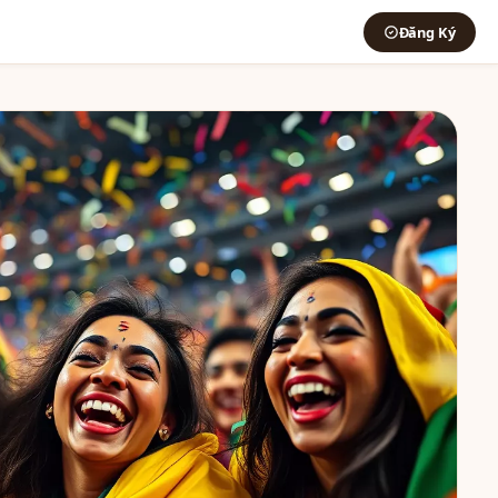
Đăng Ký