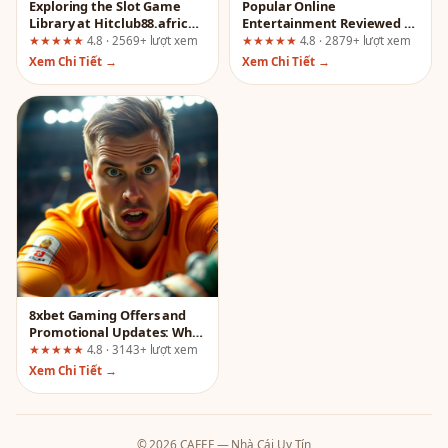
Exploring the Slot Game
Popular Online
Library at Hitclub88.africa:
Entertainment Reviewed by
A Practical Editor’s
ad889.com: What the Hype
★★★★★
4.8 · 2569+ lượt xem
★★★★★
4.8 · 2879+ lượt xem
Assessment
Does Not Tell You
Xem Chi Tiết →
Xem Chi Tiết →
8xbet Gaming Offers and
Promotional Updates: What
a Bonus Is Actually Worth
★★★★★
4.8 · 3143+ lượt xem
After Wagering
Xem Chi Tiết →
© 2026 CAFEF — Nhà Cái Uy Tín