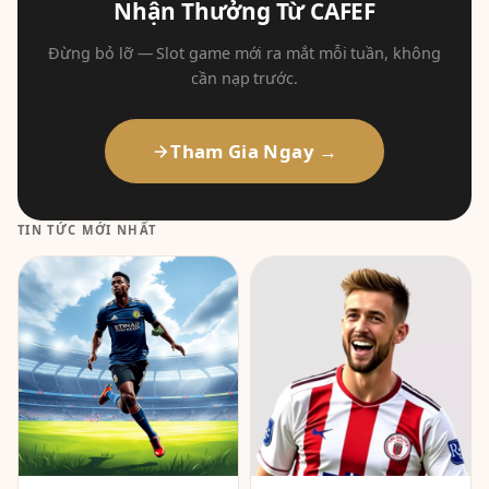
Nhận Thưởng Từ CAFEF
Đừng bỏ lỡ — Slot game mới ra mắt mỗi tuần, không
cần nạp trước.
Tham Gia Ngay →
TIN TỨC MỚI NHẤT