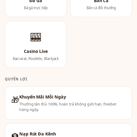
Đá Gà
Bắn Cá
Đá gà trực tiếp
Bắn cá đổi thưởng
🎰
Casino Live
Baccarat, Roulette, Blackjack
QUYỀN LỢI
Khuyến Mãi Mỗi Ngày
🎁
Thưởng tân thủ 100%, hoàn trả không giới hạn, freebet
hàng ngày.
Nạp Rút Đa Kênh
🏦