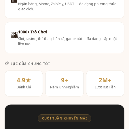
Ngân hàng, Momo, ZaloPay, USDT — đa dạng phương thức
giao dịch.
1000+ Trò Chơi
🎰
Slot, casino, thể thao, bắn cá, game bài — đa dạng, cập nhật
liên tục.
KỶ LỤC CỦA CHÚNG TÔI
4.9★
9+
2M+
Đánh Giá
Năm Kinh Nghiệm
Lượt Rút Tiền
CUỐI TUẦN KHUYẾN MÃI