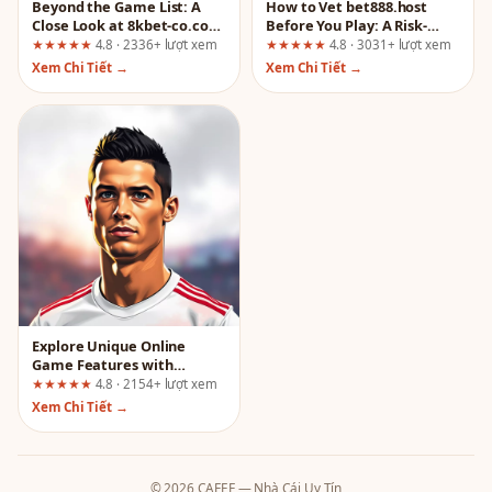
Beyond the Game List: A
How to Vet bet888.host
Close Look at 8kbet-co.com
Before You Play: A Risk-
and Its Digital Game
Advisor's Walkthrough
★★★★★
4.8 · 2336+ lượt xem
★★★★★
4.8 · 3031+ lượt xem
Categories
Xem Chi Tiết →
Xem Chi Tiết →
Explore Unique Online
Game Features with
123b.furniture: A Practical
★★★★★
4.8 · 2154+ lượt xem
Fit-and-Skip Review for
Xem Chi Tiết →
Players
© 2026 CAFEF — Nhà Cái Uy Tín