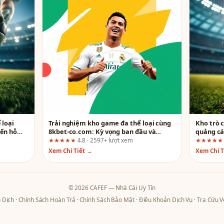
 loại
Trải nghiệm kho game đa thể loại cùng
Kho trò c
đến hỗ
8kbet-co.com: Kỳ vọng ban đầu và
quảng cá
những điều bạn bắt buộc tự kiểm
nào?
★★★★★
4.8 · 2597+ lượt xem
★★★★
chứng
Xem Chi Tiết →
Xem Chi T
© 2026 CAFEF — Nhà Cái Uy Tín
 Dịch
·
Chính Sách Hoàn Trả
·
Chính Sách Bảo Mật
·
Điều Khoản Dịch Vụ
·
Tra Cứu V