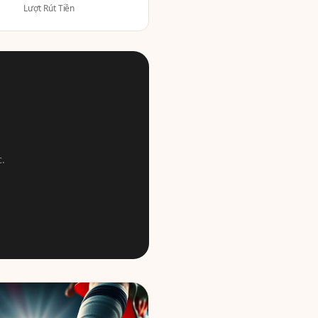
Lượt Rút Tiền
.