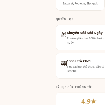
Baccarat, Roulette, Blackjack
QUYỀN LỢI
Khuyến Mãi Mỗi Ngày
🎁
Thưởng tân thủ 100%, hoàn 
ngày.
1000+ Trò Chơi
🎰
Slot, casino, thể thao, bắn 
liên tục.
KỶ LỤC CỦA CHÚNG TÔI
4.9★