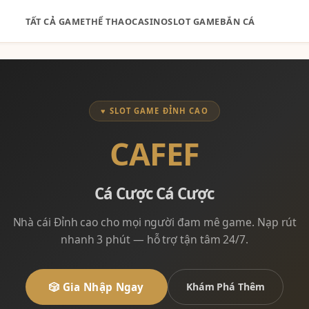
TẤT CẢ GAME
THỂ THAO
CASINO
SLOT GAME
BẮN CÁ
♥ SLOT GAME ĐỈNH CAO
CAFEF
Cá Cược Cá Cược
Nhà cái Đỉnh cao cho mọi người đam mê game. Nạp rút
nhanh 3 phút — hỗ trợ tận tâm 24/7.
🎲 Gia Nhập Ngay
Khám Phá Thêm