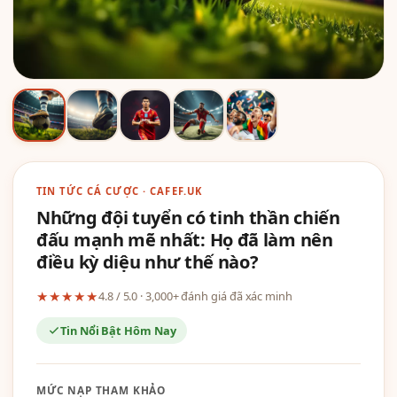
TIN TỨC CÁ CƯỢC · CAFEF.UK
Những đội tuyển có tinh thần chiến
đấu mạnh mẽ nhất: Họ đã làm nên
điều kỳ diệu như thế nào?
★★★★★
4.8 / 5.0 · 3,000+ đánh giá đã xác minh
Tin Nổi Bật Hôm Nay
MỨC NẠP THAM KHẢO