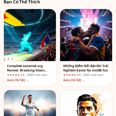
Bạn Có Thể Thích
Complete sunwin8.org
Những Điểm Nổi Bật Khi Trải
Review: Breaking Down
Nghiệm Game Tại mm88.fun
Casino, Sports, and Games
★★★★★
4.8 · 2308+ lượt xem
★★★★★
4.8 · 2500+ lượt xem
for the Right Audience
Xem Chi Tiết →
Xem Chi Tiết →