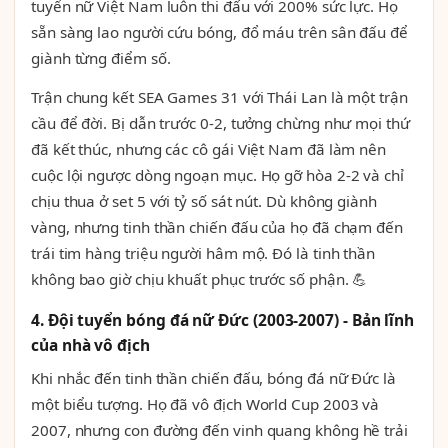
tuyển nữ Việt Nam luôn thi đấu với 200% sức lực. Họ
sẵn sàng lao người cứu bóng, đổ máu trên sân đấu để
giành từng điểm số.
Trận chung kết SEA Games 31 với Thái Lan là một trận
cầu để đời. Bị dẫn trước 0-2, tưởng chừng như mọi thứ
đã kết thúc, nhưng các cô gái Việt Nam đã làm nên
cuộc lội ngược dòng ngoạn mục. Họ gỡ hòa 2-2 và chỉ
chịu thua ở set 5 với tỷ số sát nút. Dù không giành
vàng, nhưng tinh thần chiến đấu của họ đã chạm đến
trái tim hàng triệu người hâm mộ. Đó là tinh thần
không bao giờ chịu khuất phục trước số phận. 💪
4. Đội tuyển bóng đá nữ Đức (2003-2007) - Bản lĩnh
của nhà vô địch
Khi nhắc đến tinh thần chiến đấu, bóng đá nữ Đức là
một biểu tượng. Họ đã vô địch World Cup 2003 và
2007, nhưng con đường đến vinh quang không hề trải