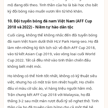
mộ đang dõi theo. Tinh thần của họ là bài học cho bất
kỳ đội bóng nào muốn vươn lên từ khó khăn.
10. Đội tuyển bóng đá nam Việt Nam (AFF Cup
2018 và 2022) - Niềm tự hào dân tộc
Cuối cùng, không thể không nhắc đến đội tuyển bóng
đá nam Việt Nam dưới thời HLV Park Hang-seo. Họ đã
làm nên những kỳ tích lịch sử: vô địch AFF Cup 2018,
vào tứ kết Asian Cup 2019, vào vòng loại cuối World
Cup 2022. Tất cả đều nhờ vào tinh thần chiến đấu
không biết mệt mỏi.
Họ không có thể hình tốt nhất, không có kỹ thuật siêu
việt, nhưng họ có một trái tim nhiệt huyết. Họ chiến
đấu vì màu cờ sắc áo, vì hàng triệu người hâm mộ.
Trận chung kết AFF Cup 2018 với Malaysia, họ đã
thắng 3-2 sau một màn rượt đuổi tỷ số nghẹt thở. Tinh
thần của họ đã truyền cảm hứng cho cả một thế hệ