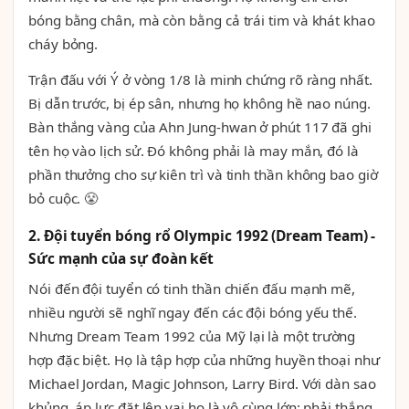
bóng bằng chân, mà còn bằng cả trái tim và khát khao
cháy bỏng.
Trận đấu với Ý ở vòng 1/8 là minh chứng rõ ràng nhất.
Bị dẫn trước, bị ép sân, nhưng họ không hề nao núng.
Bàn thắng vàng của Ahn Jung-hwan ở phút 117 đã ghi
tên họ vào lịch sử. Đó không phải là may mắn, đó là
phần thưởng cho sự kiên trì và tinh thần không bao giờ
bỏ cuộc. 😤
2. Đội tuyển bóng rổ Olympic 1992 (Dream Team) -
Sức mạnh của sự đoàn kết
Nói đến đội tuyển có tinh thần chiến đấu mạnh mẽ,
nhiều người sẽ nghĩ ngay đến các đội bóng yếu thế.
Nhưng Dream Team 1992 của Mỹ lại là một trường
hợp đặc biệt. Họ là tập hợp của những huyền thoại như
Michael Jordan, Magic Johnson, Larry Bird. Với dàn sao
khủng, áp lực đặt lên vai họ là vô cùng lớn: phải thắng,