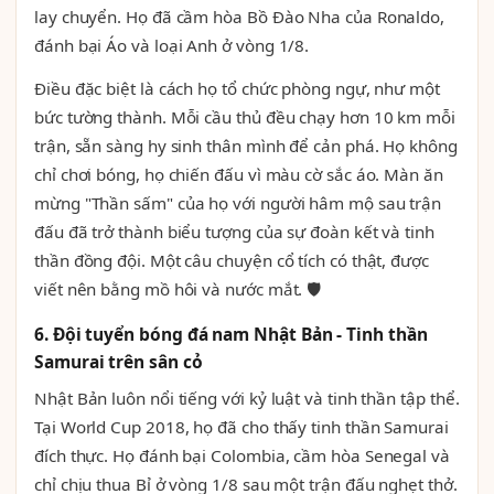
lay chuyển. Họ đã cầm hòa Bồ Đào Nha của Ronaldo,
đánh bại Áo và loại Anh ở vòng 1/8.
Điều đặc biệt là cách họ tổ chức phòng ngự, như một
bức tường thành. Mỗi cầu thủ đều chạy hơn 10 km mỗi
trận, sẵn sàng hy sinh thân mình để cản phá. Họ không
chỉ chơi bóng, họ chiến đấu vì màu cờ sắc áo. Màn ăn
mừng "Thần sấm" của họ với người hâm mộ sau trận
đấu đã trở thành biểu tượng của sự đoàn kết và tinh
thần đồng đội. Một câu chuyện cổ tích có thật, được
viết nên bằng mồ hôi và nước mắt. 🛡️
6. Đội tuyển bóng đá nam Nhật Bản - Tinh thần
Samurai trên sân cỏ
Nhật Bản luôn nổi tiếng với kỷ luật và tinh thần tập thể.
Tại World Cup 2018, họ đã cho thấy tinh thần Samurai
đích thực. Họ đánh bại Colombia, cầm hòa Senegal và
chỉ chịu thua Bỉ ở vòng 1/8 sau một trận đấu nghẹt thở.