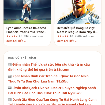
Lyon Announces a Balanced
Xem Kết Quả Bóng Đá Việt
Financial Year Amid French
Nam V-League Hôm Nay Ở
Football Changes: A Risk-
txy.uk.com
★★★★★
4.8 · 2441+ lượt xem
★★★★★
4.8 · 2548+ lượt xem
First Review of the
Xem Chi Tiết →
Xem Chi Tiết →
tg88988.com Platform
BẠN CÓ THỂ THÍCH
🎰
Điểm nhấn Thể lực và sức bền cầu thủ - trận cầu
đinh không thể bỏ qua trên tr88t.com
🎰
Kp88 Nhan Dinh Cac Tran Cau Quoc Te Goc Nhin
Thuc Te Tu Dan Choi Lau Nam T8x5Nu
🎰
Llwin Blackjack Live Voi Dealer Chuyen Nghiep Sanh
Bai Dinh Cao Cho Dan Cuoc Thuc Thu Ny9GwR
🎰
Danh Gia Hieu Qua Tan Cong Tu Hai Hanh Lang Canh
Tai 789win Goc Nhin Chien Thuat Tu Nguoi Choi Lau