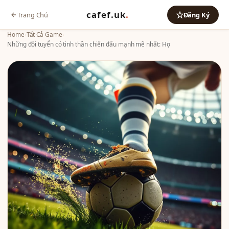
cafef.uk
.
Trang Chủ
Đăng Ký
Home
›
Tất Cả Game
›
Những đội tuyển có tinh thần chiến đấu mạnh mẽ nhất: Họ