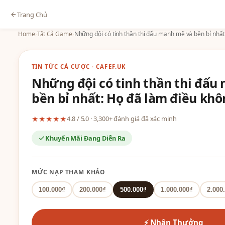
Trang Chủ
Home
›
Tất Cả Game
›
Những đội có tinh thần thi đấu mạnh mẽ và bền bỉ nhất
TIN TỨC CÁ CƯỢC · CAFEF.UK
Những đội có tinh thần thi đấu
bền bỉ nhất: Họ đã làm điều kh
★★★★★
4.8 / 5.0 · 3,300+ đánh giá đã xác minh
Khuyến Mãi Đang Diễn Ra
MỨC NẠP THAM KHẢO
100.000₫
200.000₫
500.000₫
1.000.000₫
2.000
⚡ Nhận Thưởng