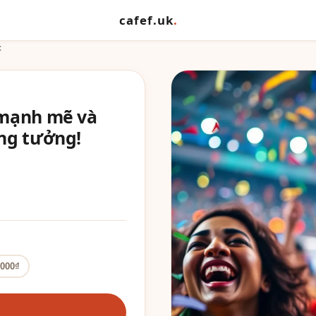
cafef.uk
.
:
 mạnh mẽ và
ông tưởng!
.000₫