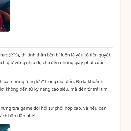
c (RTS), thì tinh thần bền bỉ luôn là yếu tố tiên quyết.
 cách giữ vững nhịp độ cho đến những giây phút cuối
h bại những "ông lớn" trong giải đấu. Đó là khoảnh
ợi không đến từ kỹ năng cao siêu, mà đến từ trái tim
 những tựa game đòi hỏi sự phối hợp cao. Và nếu bạn
hách hấp dẫn nhé!