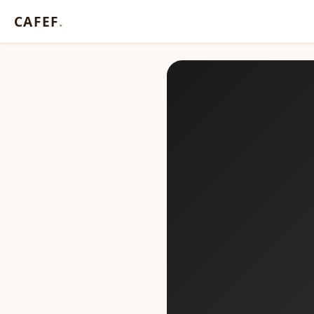
CAFEF
.