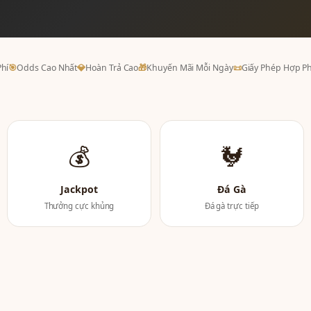
Phí
🎯
Odds Cao Nhất
💎
Hoàn Trả Cao
🎁
Khuyến Mãi Mỗi Ngày
📜
Giấy Phép Hợp P
💰
🐓
Jackpot
Đá Gà
Thưởng cực khủng
Đá gà trực tiếp