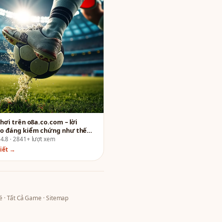
hơi trên o8a.co.com – lời
o đáng kiểm chứng như thế
★
4.8 · 2841+ lượt xem
iết →
é
·
Tất Cả Game
·
Sitemap