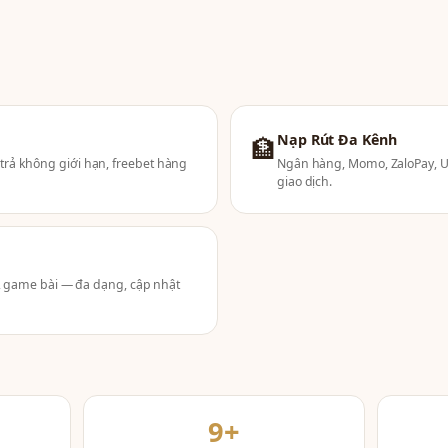
Nạp Rút Đa Kênh
🏦
trả không giới hạn, freebet hàng
Ngân hàng, Momo, ZaloPay, 
giao dịch.
cá, game bài — đa dạng, cập nhật
9+