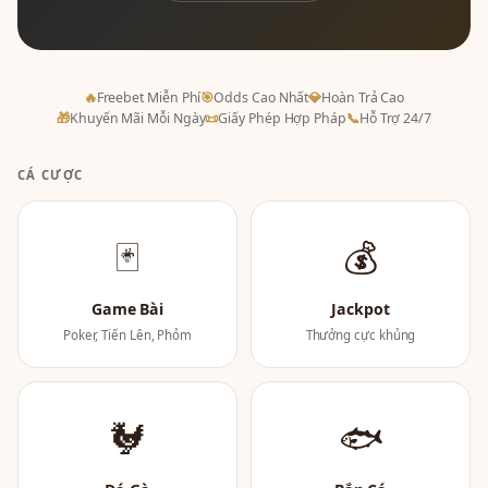
🔥
Freebet Miễn Phí
🎯
Odds Cao Nhất
💎
Hoàn Trả Cao
🎁
Khuyến Mãi Mỗi Ngày
📜
Giấy Phép Hợp Pháp
📞
Hỗ Trợ 24/7
CÁ CƯỢC
🃏
💰
Game Bài
Jackpot
Poker, Tiến Lên, Phỏm
Thưởng cực khủng
🐓
🐟