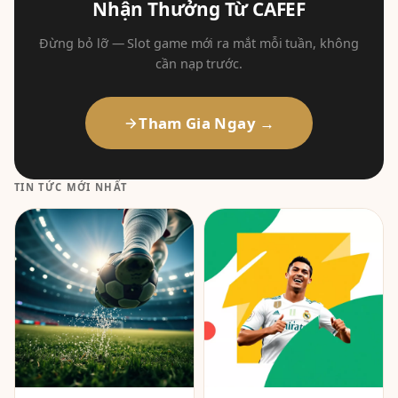
Nhận Thưởng Từ CAFEF
Đừng bỏ lỡ — Slot game mới ra mắt mỗi tuần, không
cần nạp trước.
Tham Gia Ngay →
TIN TỨC MỚI NHẤT