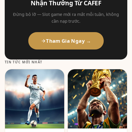
Nhận Thưởng Từ CAFEF
Đừng bỏ lỡ — Slot game mới ra mắt mỗi tuần, không
cần nạp trước.
Tham Gia Ngay →
TIN TỨC MỚI NHẤT