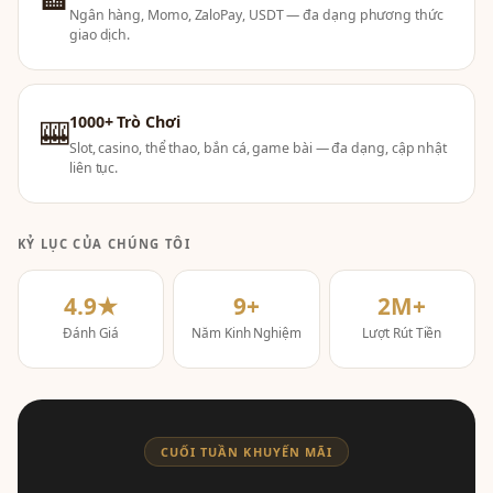
Ngân hàng, Momo, ZaloPay, USDT — đa dạng phương thức
giao dịch.
1000+ Trò Chơi
🎰
Slot, casino, thể thao, bắn cá, game bài — đa dạng, cập nhật
liên tục.
KỶ LỤC CỦA CHÚNG TÔI
4.9★
9+
2M+
Đánh Giá
Năm Kinh Nghiệm
Lượt Rút Tiền
CUỐI TUẦN KHUYẾN MÃI