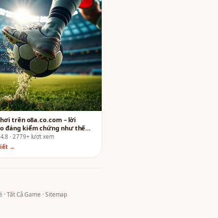
hơi trên o8a.co.com – lời
o đáng kiểm chứng như thế
★
4.8 · 2779+ lượt xem
iết →
é
·
Tất Cả Game
·
Sitemap