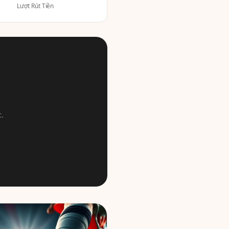
Lượt Rút Tiền
.