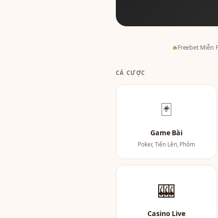
🔥
Freebet Miễn 
CÁ CƯỢC
🃏
Game Bài
Poker, Tiến Lên, Phỏm
🎰
Casino Live