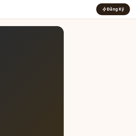
Đăng Ký