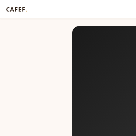
CAFEF
.