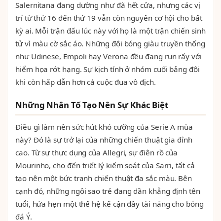
Salernitana đang dường như đã hết cửa, nhưng các vị
trí từ thứ 16 đến thứ 19 vẫn còn nguyên cơ hội cho bất
kỳ ai. Mỗi trận đấu lúc này với họ là một trận chiến sinh
tử vì màu cờ sắc áo. Những đội bóng giàu truyền thống
như Udinese, Empoli hay Verona đều đang run rẩy với
hiểm họa rớt hạng. Sự kịch tính ở nhóm cuối bảng đôi
khi còn hấp dẫn hơn cả cuộc đua vô địch.
Những Nhân Tố Tạo Nên Sự Khác Biệt
Điều gì làm nên sức hút khó cưỡng của Serie A mùa
này? Đó là sự trở lại của những chiến thuật gia đỉnh
cao. Từ sự thực dụng của Allegri, sự điên rồ của
Mourinho, cho đến triết lý kiểm soát của Sarri, tất cả
tạo nên một bức tranh chiến thuật đa sắc màu. Bên
cạnh đó, những ngôi sao trẻ đang dần khẳng định tên
tuổi, hứa hẹn một thế hệ kế cận đầy tài năng cho bóng
đá Ý.