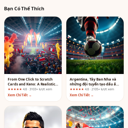
Bạn Có Thể Thích
From One Click to Scratch
Argentina, Tây Ban Nha và
Cards and Keno: A Realistic
những đội tuyển tạo dấu ấn
Look at 789winpen.com
mạnh mẽ hậu World Cup:
★★★★★
4.8 · 3103+ lượt xem
★★★★★
4.8 · 2105+ lượt xem
Phân tích chuyên sâu từ góc
Xem Chi Tiết →
Xem Chi Tiết →
nhìn trải nghiệm