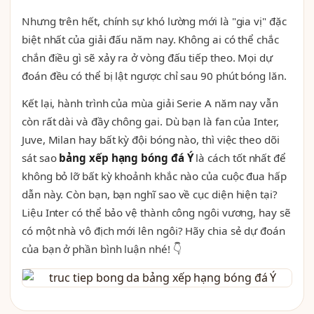
Nhưng trên hết, chính sự khó lường mới là "gia vị" đặc
biệt nhất của giải đấu năm nay. Không ai có thể chắc
chắn điều gì sẽ xảy ra ở vòng đấu tiếp theo. Mọi dự
đoán đều có thể bị lật ngược chỉ sau 90 phút bóng lăn.
Kết lại, hành trình của mùa giải Serie A năm nay vẫn
còn rất dài và đầy chông gai. Dù bạn là fan của Inter,
Juve, Milan hay bất kỳ đội bóng nào, thì việc theo dõi
sát sao
bảng xếp hạng bóng đá Ý
là cách tốt nhất để
không bỏ lỡ bất kỳ khoảnh khắc nào của cuộc đua hấp
dẫn này. Còn bạn, bạn nghĩ sao về cục diện hiện tại?
Liệu Inter có thể bảo vệ thành công ngôi vương, hay sẽ
có một nhà vô địch mới lên ngôi? Hãy chia sẻ dự đoán
của bạn ở phần bình luận nhé! 👇