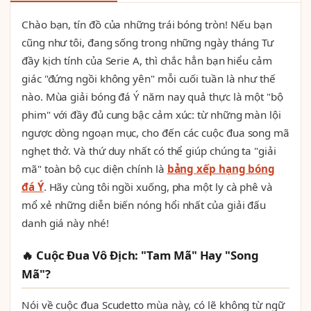
Chào bạn, tín đồ của những trái bóng tròn! Nếu bạn
cũng như tôi, đang sống trong những ngày tháng Tư
đầy kịch tính của Serie A, thì chắc hẳn bạn hiểu cảm
giác "đứng ngồi không yên" mỗi cuối tuần là như thế
nào. Mùa giải bóng đá Ý năm nay quả thực là một "bộ
phim" với đầy đủ cung bậc cảm xúc: từ những màn lội
ngược dòng ngoạn mục, cho đến các cuộc đua song mã
nghẹt thở. Và thứ duy nhất có thể giúp chúng ta "giải
mã" toàn bộ cục diện chính là
bảng xếp hạng bóng
đá Ý
. Hãy cùng tôi ngồi xuống, pha một ly cà phê và
mổ xẻ những diễn biến nóng hổi nhất của giải đấu
danh giá này nhé!
🔥 Cuộc Đua Vô Địch: "Tam Mã" Hay "Song
Mã"?
Nói về cuộc đua Scudetto mùa này, có lẽ không từ ngữ