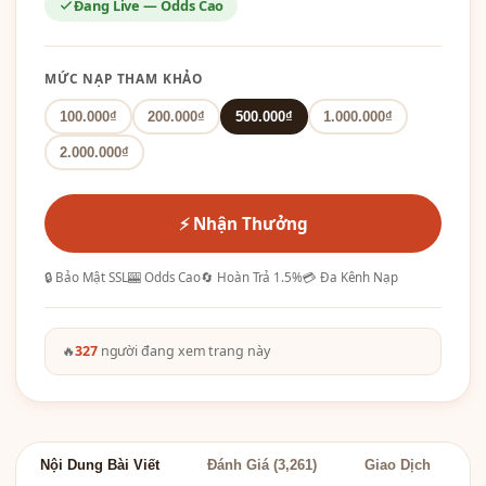
Đang Live — Odds Cao
MỨC NẠP THAM KHẢO
100.000₫
200.000₫
500.000₫
1.000.000₫
2.000.000₫
⚡ Nhận Thưởng
🔒 Bảo Mật SSL
🎰 Odds Cao
🔄 Hoàn Trả 1.5%
💳 Đa Kênh Nạp
🔥
327
người đang xem trang này
Nội Dung Bài Viết
Đánh Giá (3,261)
Giao Dịch