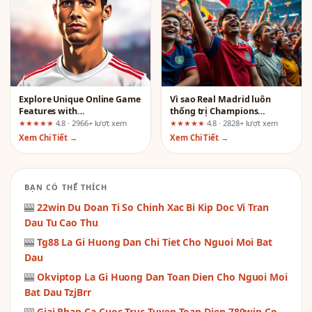
Explore Unique Online Game
Vì sao Real Madrid luôn
Features with
thống trị Champions
123b.furniture: A Practical
League? Bí mật nằm ở "gene
★★★★★
4.8 · 2966+ lượt xem
★★★★★
4.8 · 2828+ lượt xem
Fit-and-Skip Review for
vô địch" và đẳng cấp không
Xem Chi Tiết →
Xem Chi Tiết →
Players
biên giới
BẠN CÓ THỂ THÍCH
🎰
22win Du Doan Ti So Chinh Xac Bi Kip Doc Vi Tran
Dau Tu Cao Thu
🎰
Tg88 La Gi Huong Dan Chi Tiet Cho Nguoi Moi Bat
Dau
🎰
Okviptop La Gi Huong Dan Toan Dien Cho Nguoi Moi
Bat Dau TzjBrr
🎰
Giai Phap Ca Cuoc Truc Tuyen Toan Dien 789win Co