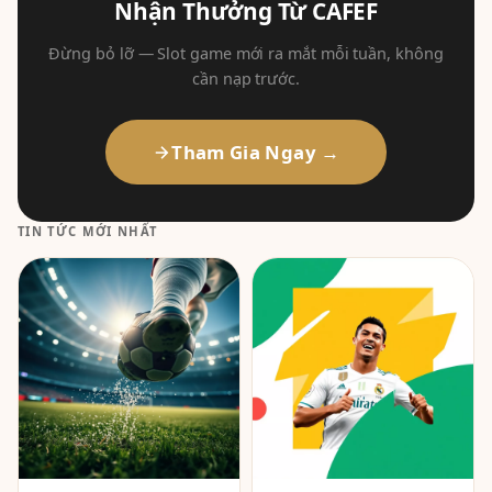
Nhận Thưởng Từ CAFEF
Đừng bỏ lỡ — Slot game mới ra mắt mỗi tuần, không
cần nạp trước.
Tham Gia Ngay →
TIN TỨC MỚI NHẤT