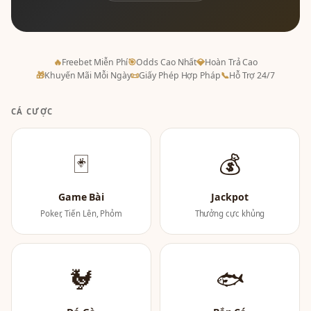
🔥
Freebet Miễn Phí
🎯
Odds Cao Nhất
💎
Hoàn Trả Cao
🎁
Khuyến Mãi Mỗi Ngày
📜
Giấy Phép Hợp Pháp
📞
Hỗ Trợ 24/7
CÁ CƯỢC
🃏
💰
Game Bài
Jackpot
Poker, Tiến Lên, Phỏm
Thưởng cực khủng
🐓
🐟