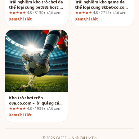
Trải nghiệm kho trò chơi đa
Trải nghiệm kho game đa
thể loại cùng bet888.host:
thể loại cùng 8kbet-co.com:
từ truy cập đến hỗ trợ
Kỳ vọng ban đầu và những
★★★★★
4.8 · 3130+ lượt xem
★★★★★
4.8 · 2715+ lượt xem
điều bạn bắt buộc tự kiểm
Xem Chi Tiết →
Xem Chi Tiết →
chứng
Kho trò chơi trên
o8a.co.com – lời quảng cáo
đáng kiểm chứng như thế
★★★★★
4.8 · 1931+ lượt xem
nào?
Xem Chi Tiết →
© 2026 CAFEF — Nhà Cái Uy Tín