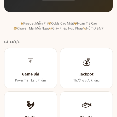
🔥
Freebet Miễn Phí
🎯
Odds Cao Nhất
💎
Hoàn Trả Cao
🎁
Khuyến Mãi Mỗi Ngày
📜
Giấy Phép Hợp Pháp
📞
Hỗ Trợ 24/7
CÁ CƯỢC
🃏
💰
Game Bài
Jackpot
Poker, Tiến Lên, Phỏm
Thưởng cực khủng
🐓
🐟