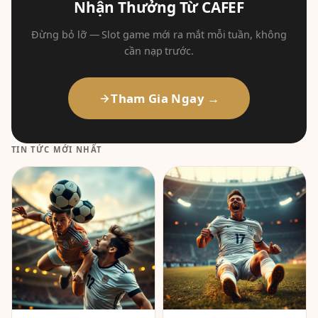
Nhận Thưởng Từ CAFEF
Đừng bỏ lỡ — Slot game mới ra mắt mỗi tuần, không
cần nạp trước.
Tham Gia Ngay →
TIN TỨC MỚI NHẤT