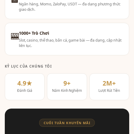
Ngân hàng, Momo, ZaloPay, USDT — đa dạng phương thức
giao dịch.
1000+ Trò Chơi
🎰
Slot, casino, thể thao, bắn cá, game bài — đa dạng, cập nhật
liên tục.
KỶ LỤC CỦA CHÚNG TÔI
4.9★
9+
2M+
Đánh Giá
Năm Kinh Nghiệm
Lượt Rút Tiền
CUỐI TUẦN KHUYẾN MÃI