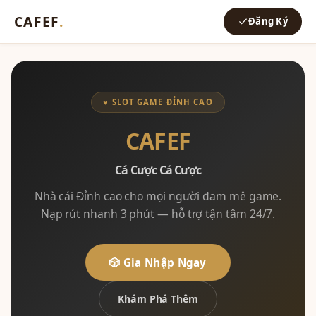
CAFEF
.
Đăng Ký
♥ SLOT GAME ĐỈNH CAO
CAFEF
Cá Cược Cá Cược
Nhà cái Đỉnh cao cho mọi người đam mê game.
Nạp rút nhanh 3 phút — hỗ trợ tận tâm 24/7.
🎲 Gia Nhập Ngay
Khám Phá Thêm