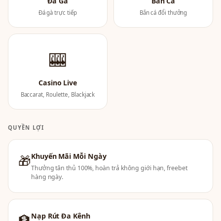
Đá Gà
Bắn Cá
Đá gà trực tiếp
Bắn cá đổi thưởng
🎰
Casino Live
Baccarat, Roulette, Blackjack
QUYỀN LỢI
Khuyến Mãi Mỗi Ngày
🎁
Thưởng tân thủ 100%, hoàn trả không giới hạn, freebet
hàng ngày.
Nạp Rút Đa Kênh
🏦