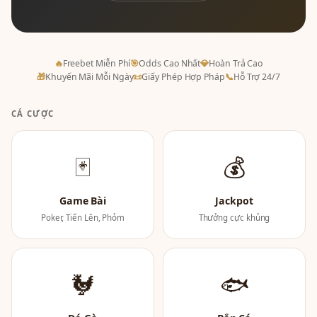
🔥
Freebet Miễn Phí
🎯
Odds Cao Nhất
💎
Hoàn Trả Cao
🎁
Khuyến Mãi Mỗi Ngày
📜
Giấy Phép Hợp Pháp
📞
Hỗ Trợ 24/7
CÁ CƯỢC
🃏
💰
Game Bài
Jackpot
Poker, Tiến Lên, Phỏm
Thưởng cực khủng
🐓
🐟