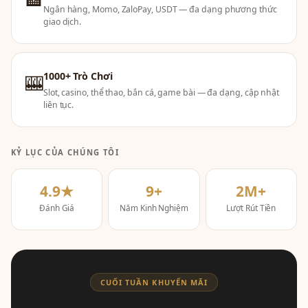
Ngân hàng, Momo, ZaloPay, USDT — đa dạng phương thức
giao dịch.
1000+ Trò Chơi
🎰
Slot, casino, thể thao, bắn cá, game bài — đa dạng, cập nhật
liên tục.
KỶ LỤC CỦA CHÚNG TÔI
4.9★
9+
2M+
Đánh Giá
Năm Kinh Nghiệm
Lượt Rút Tiền
CUỐI TUẦN KHUYẾN MÃI