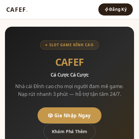
CAFEF
.
Đăng Ký
♥ SLOT GAME ĐỈNH CAO
CAFEF
Cá Cược Cá Cược
Nhà cái Đỉnh cao cho mọi người đam mê game.
Nạp rút nhanh 3 phút — hỗ trợ tận tâm 24/7.
🎲 Gia Nhập Ngay
Khám Phá Thêm