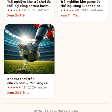
Trải nghiệm kho trò chơi đa
Trải nghiệm kho game đa
thể loại cùng bet888.host:
thể loại cùng 8kbet-co.com:
từ truy cập đến hỗ trợ
Kỳ vọng ban đầu và những
★★★★★
4.8 · 2005+ lượt xem
★★★★★
4.8 · 2619+ lượt xem
điều bạn bắt buộc tự kiểm
Xem Chi Tiết →
Xem Chi Tiết →
chứng
Kho trò chơi trên
o8a.co.com – lời quảng cáo
đáng kiểm chứng như thế
★★★★★
4.8 · 2565+ lượt xem
nào?
Xem Chi Tiết →
© 2026 CAFEF — Nhà Cái Uy Tín