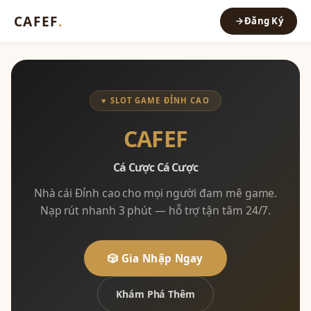
CAFEF
.
Đăng Ký
♥ SLOT GAME ĐỈNH CAO
CAFEF
Cá Cược Cá Cược
Nhà cái Đỉnh cao cho mọi người đam mê game.
Nạp rút nhanh 3 phút — hỗ trợ tận tâm 24/7.
🎲 Gia Nhập Ngay
Khám Phá Thêm