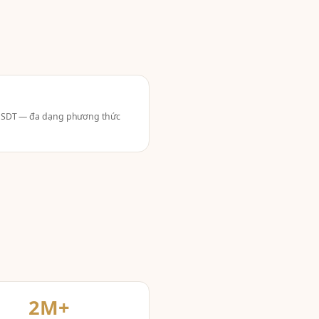
USDT — đa dạng phương thức
2M+