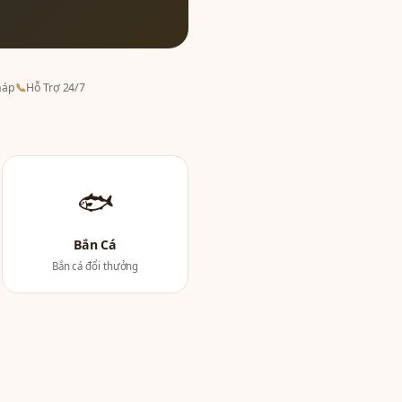
háp
📞
Hỗ Trợ 24/7
🐟
Bắn Cá
Bắn cá đổi thưởng