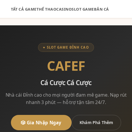
TẤT CẢ GAME
THỂ THAO
CASINO
SLOT GAME
BẮN CÁ
♥ SLOT GAME ĐỈNH CAO
CAFEF
Cá Cược Cá Cược
Nhà cái Đỉnh cao cho mọi người đam mê game. Nạp rút
nhanh 3 phút — hỗ trợ tận tâm 24/7.
🎲 Gia Nhập Ngay
Khám Phá Thêm