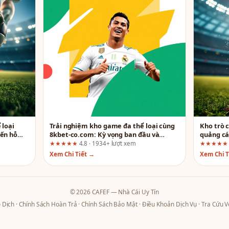
 loại
Trải nghiệm kho game đa thể loại cùng
Kho trò c
đến hỗ
8kbet-co.com: Kỳ vọng ban đầu và
quảng cá
những điều bạn bắt buộc tự kiểm
nào?
★★★★★
4.8 · 1934+ lượt xem
★★★★
chứng
Xem Chi Tiết →
Xem Chi T
© 2026 CAFEF — Nhà Cái Uy Tín
 Dịch
·
Chính Sách Hoàn Trả
·
Chính Sách Bảo Mật
·
Điều Khoản Dịch Vụ
·
Tra Cứu V