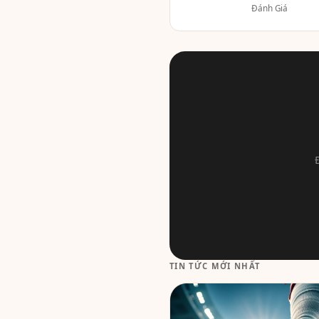
Đánh Giá
TIN TỨC MỚI NHẤT