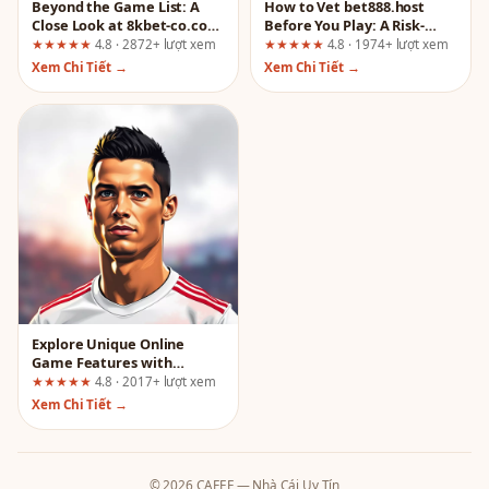
Beyond the Game List: A
How to Vet bet888.host
Close Look at 8kbet-co.com
Before You Play: A Risk-
and Its Digital Game
Advisor's Walkthrough
★★★★★
4.8 · 2872+ lượt xem
★★★★★
4.8 · 1974+ lượt xem
Categories
Xem Chi Tiết →
Xem Chi Tiết →
Explore Unique Online
Game Features with
123b.furniture: A Practical
★★★★★
4.8 · 2017+ lượt xem
Fit-and-Skip Review for
Xem Chi Tiết →
Players
© 2026 CAFEF — Nhà Cái Uy Tín