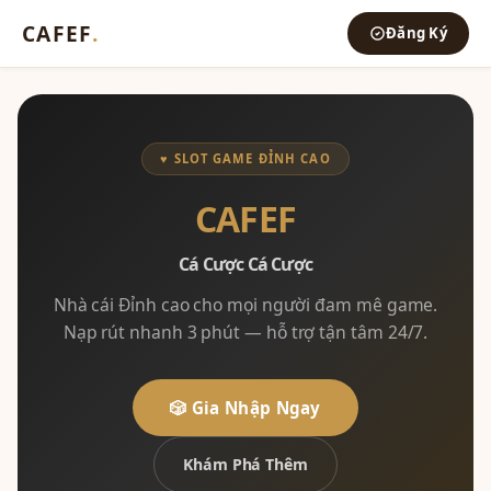
CAFEF
.
Đăng Ký
♥ SLOT GAME ĐỈNH CAO
CAFEF
Cá Cược Cá Cược
Nhà cái Đỉnh cao cho mọi người đam mê game.
Nạp rút nhanh 3 phút — hỗ trợ tận tâm 24/7.
🎲 Gia Nhập Ngay
Khám Phá Thêm