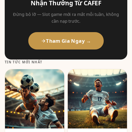
Nhận Thưởng Từ CAFEF
Đừng bỏ lỡ — Slot game mới ra mắt mỗi tuần, không
cần nạp trước.
Tham Gia Ngay →
TIN TỨC MỚI NHẤT