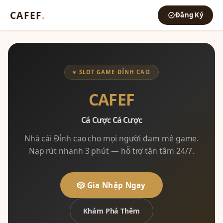
CAFEF
.
Đăng Ký
♥ SLOT GAME ĐỈNH CAO
CAFEF
Cá Cược Cá Cược
Nhà cái Đỉnh cao cho mọi người đam mê game.
Nạp rút nhanh 3 phút — hỗ trợ tận tâm 24/7.
🎲 Gia Nhập Ngay
Khám Phá Thêm