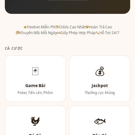
🔥
Freebet Miễn Phí
🎯
Odds Cao Nhất
💎
Hoàn Trả Cao
🎁
Khuyến Mãi Mỗi Ngày
📜
Giấy Phép Hợp Pháp
📞
Hỗ Trợ 24/7
CÁ CƯỢC
🃏
💰
Game Bài
Jackpot
Poker, Tiến Lên, Phỏm
Thưởng cực khủng
🐓
🐟