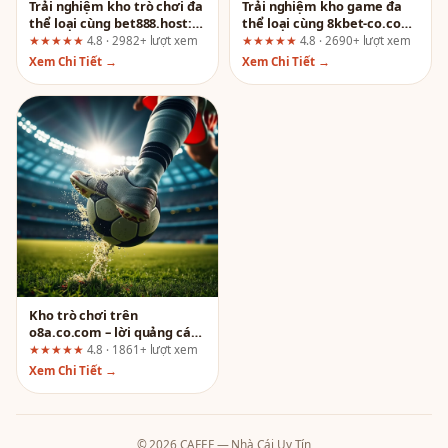
Trải nghiệm kho trò chơi đa
Trải nghiệm kho game đa
thể loại cùng bet888.host:
thể loại cùng 8kbet-co.com:
từ truy cập đến hỗ trợ
Kỳ vọng ban đầu và những
★★★★★
4.8 · 2982+ lượt xem
★★★★★
4.8 · 2690+ lượt xem
điều bạn bắt buộc tự kiểm
Xem Chi Tiết →
Xem Chi Tiết →
chứng
Kho trò chơi trên
o8a.co.com – lời quảng cáo
đáng kiểm chứng như thế
★★★★★
4.8 · 1861+ lượt xem
nào?
Xem Chi Tiết →
© 2026 CAFEF — Nhà Cái Uy Tín