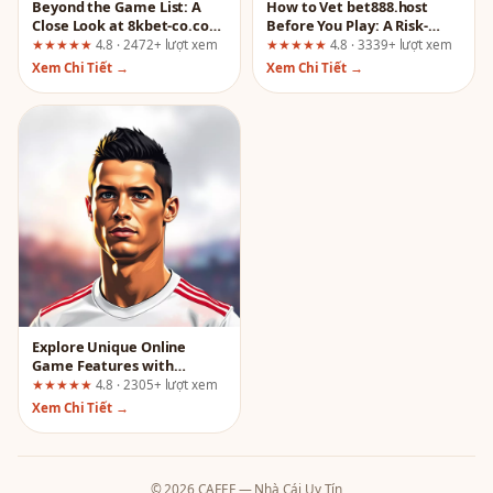
Beyond the Game List: A
How to Vet bet888.host
Close Look at 8kbet-co.com
Before You Play: A Risk-
and Its Digital Game
Advisor's Walkthrough
★★★★★
4.8 · 2472+ lượt xem
★★★★★
4.8 · 3339+ lượt xem
Categories
Xem Chi Tiết →
Xem Chi Tiết →
Explore Unique Online
Game Features with
123b.furniture: A Practical
★★★★★
4.8 · 2305+ lượt xem
Fit-and-Skip Review for
Xem Chi Tiết →
Players
© 2026 CAFEF — Nhà Cái Uy Tín