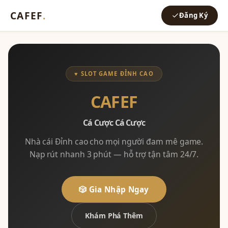
CAFEF
.
Đăng Ký
♥ SLOT GAME ĐỈNH CAO
CAFEF
Cá Cược Cá Cược
Nhà cái Đỉnh cao cho mọi người đam mê game.
Nạp rút nhanh 3 phút — hỗ trợ tận tâm 24/7.
🎲 Gia Nhập Ngay
Khám Phá Thêm