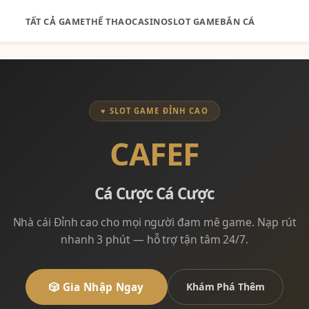
TẤT CẢ GAME
THỂ THAO
CASINO
SLOT GAME
BẮN CÁ
♥ SLOT GAME ĐỈNH CAO
CAFEF
Cá Cược Cá Cược
Nhà cái Đỉnh cao cho mọi người đam mê game. Nạp rút
nhanh 3 phút — hỗ trợ tận tâm 24/7.
🎲 Gia Nhập Ngay
Khám Phá Thêm