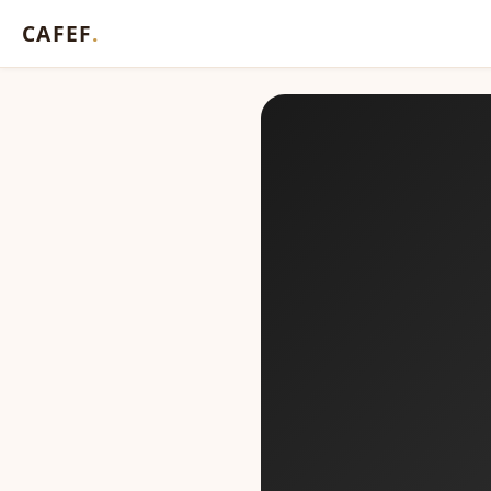
CAFEF
.