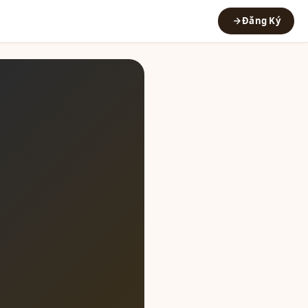
Đăng Ký