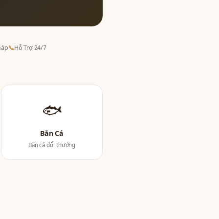
háp
📞
Hỗ Trợ 24/7
🐟
Bắn Cá
Bắn cá đổi thưởng