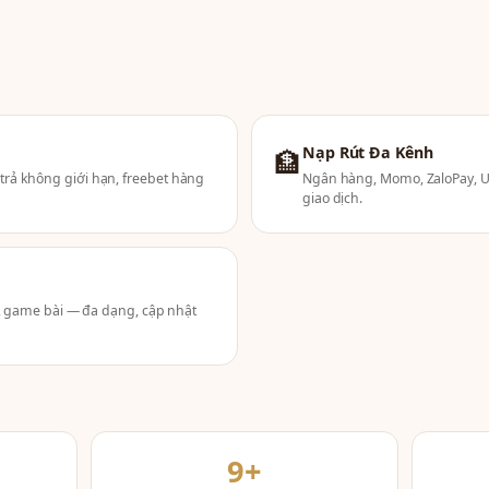
Nạp Rút Đa Kênh
🏦
trả không giới hạn, freebet hàng
Ngân hàng, Momo, ZaloPay, 
giao dịch.
cá, game bài — đa dạng, cập nhật
9+