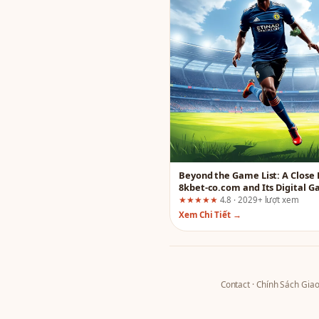
Beyond the Game List: A Close 
8kbet-co.com and Its Digital 
Categories
★★★★★
4.8 · 2029+ lượt xem
Xem Chi Tiết →
Contact
·
Chính Sách Giao