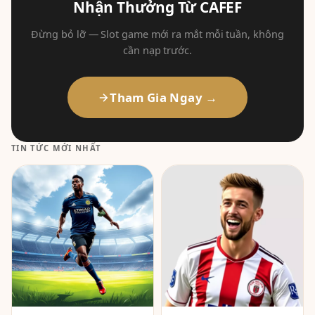
Nhận Thưởng Từ CAFEF
Đừng bỏ lỡ — Slot game mới ra mắt mỗi tuần, không
cần nạp trước.
Tham Gia Ngay →
TIN TỨC MỚI NHẤT