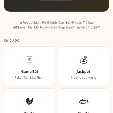
🔥
Freebet Miễn Phí
🎯
Odds Cao Nhất
💎
Hoàn Trả Cao
🎁
Khuyến Mãi Mỗi Ngày
📜
Giấy Phép Hợp Pháp
📞
Hỗ Trợ 24/7
CÁ CƯỢC
🃏
💰
Game Bài
Jackpot
Poker, Tiến Lên, Phỏm
Thưởng cực khủng
🐓
🐟