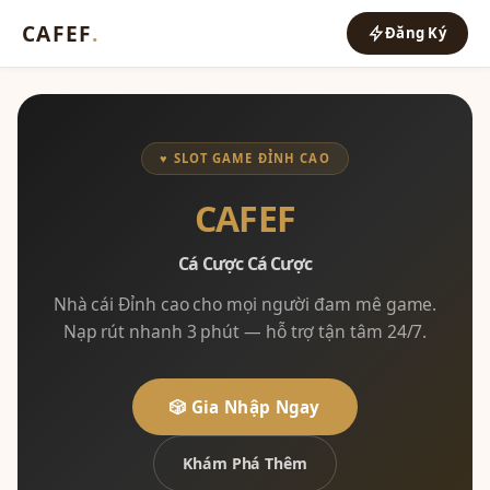
CAFEF
.
Đăng Ký
♥ SLOT GAME ĐỈNH CAO
CAFEF
Cá Cược Cá Cược
Nhà cái Đỉnh cao cho mọi người đam mê game.
Nạp rút nhanh 3 phút — hỗ trợ tận tâm 24/7.
🎲 Gia Nhập Ngay
Khám Phá Thêm