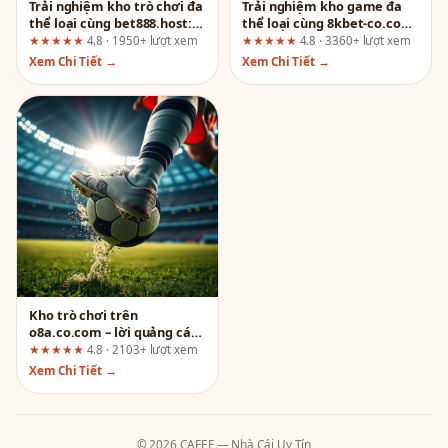
Trải nghiệm kho trò chơi đa
Trải nghiệm kho game đa
thể loại cùng bet888.host:
thể loại cùng 8kbet-co.com:
từ truy cập đến hỗ trợ
Kỳ vọng ban đầu và những
★★★★★
4.8 · 1950+ lượt xem
★★★★★
4.8 · 3360+ lượt xem
điều bạn bắt buộc tự kiểm
Xem Chi Tiết →
Xem Chi Tiết →
chứng
Kho trò chơi trên
o8a.co.com – lời quảng cáo
đáng kiểm chứng như thế
★★★★★
4.8 · 2103+ lượt xem
nào?
Xem Chi Tiết →
© 2026 CAFEF — Nhà Cái Uy Tín