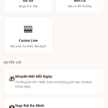
Đá Gà
Bắn Cá
Đá gà trực tiếp
Bắn cá đổi thưởng
🎰
Casino Live
Baccarat, Roulette, Blackjack
QUYỀN LỢI
Khuyến Mãi Mỗi Ngày
🎁
Thưởng tân thủ 100%, hoàn trả không giới hạn, freebet
hàng ngày.
Nạp Rút Đa Kênh
🏦