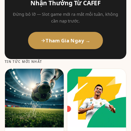
Nhận Thưởng Từ CAFEF
Đừng bỏ lỡ — Slot game mới ra mắt mỗi tuần, không
cần nạp trước.
Tham Gia Ngay →
TIN TỨC MỚI NHẤT