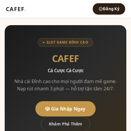
CAFEF
.
Đăng Ký
♥ SLOT GAME ĐỈNH CAO
CAFEF
Cá Cược Cá Cược
Nhà cái Đỉnh cao cho mọi người đam mê game.
Nạp rút nhanh 3 phút — hỗ trợ tận tâm 24/7.
🎲 Gia Nhập Ngay
Khám Phá Thêm