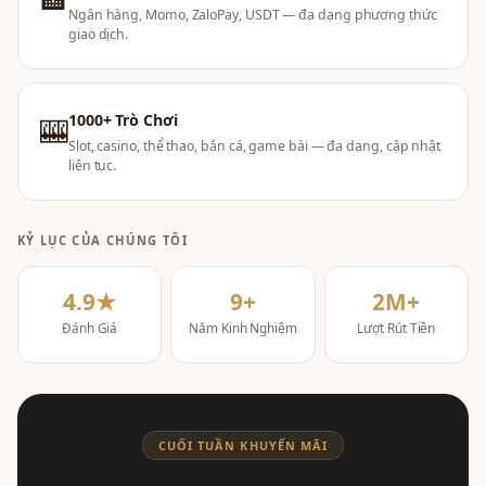
Ngân hàng, Momo, ZaloPay, USDT — đa dạng phương thức
giao dịch.
1000+ Trò Chơi
🎰
Slot, casino, thể thao, bắn cá, game bài — đa dạng, cập nhật
liên tục.
KỶ LỤC CỦA CHÚNG TÔI
4.9★
9+
2M+
Đánh Giá
Năm Kinh Nghiệm
Lượt Rút Tiền
CUỐI TUẦN KHUYẾN MÃI