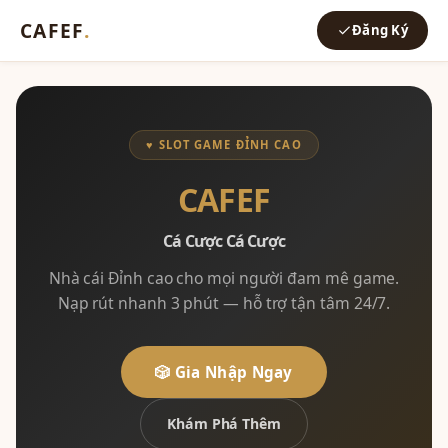
CAFEF
.
Đăng Ký
♥ SLOT GAME ĐỈNH CAO
CAFEF
Cá Cược Cá Cược
Nhà cái Đỉnh cao cho mọi người đam mê game.
Nạp rút nhanh 3 phút — hỗ trợ tận tâm 24/7.
🎲 Gia Nhập Ngay
Khám Phá Thêm