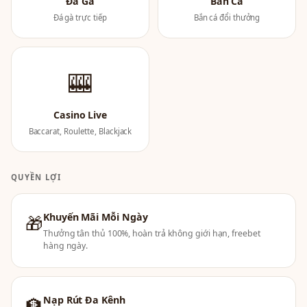
Đá Gà
Bắn Cá
Đá gà trực tiếp
Bắn cá đổi thưởng
🎰
Casino Live
Baccarat, Roulette, Blackjack
QUYỀN LỢI
Khuyến Mãi Mỗi Ngày
🎁
Thưởng tân thủ 100%, hoàn trả không giới hạn, freebet
hàng ngày.
Nạp Rút Đa Kênh
🏦