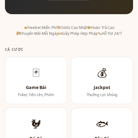
🔥
Freebet Miễn Phí
🎯
Odds Cao Nhất
💎
Hoàn Trả Cao
🎁
Khuyến Mãi Mỗi Ngày
📜
Giấy Phép Hợp Pháp
📞
Hỗ Trợ 24/7
CÁ CƯỢC
🃏
💰
Game Bài
Jackpot
Poker, Tiến Lên, Phỏm
Thưởng cực khủng
🐓
🐟