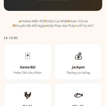
🔥
Freebet Miễn Phí
🎯
Odds Cao Nhất
💎
Hoàn Trả Cao
🎁
Khuyến Mãi Mỗi Ngày
📜
Giấy Phép Hợp Pháp
📞
Hỗ Trợ 24/7
CÁ CƯỢC
🃏
💰
Game Bài
Jackpot
Poker, Tiến Lên, Phỏm
Thưởng cực khủng
🐓
🐟