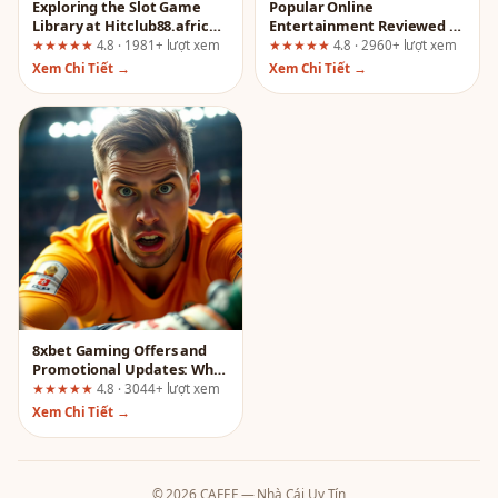
Exploring the Slot Game
Popular Online
Library at Hitclub88.africa:
Entertainment Reviewed by
A Practical Editor’s
ad889.com: What the Hype
★★★★★
4.8 · 1981+ lượt xem
★★★★★
4.8 · 2960+ lượt xem
Assessment
Does Not Tell You
Xem Chi Tiết →
Xem Chi Tiết →
8xbet Gaming Offers and
Promotional Updates: What
a Bonus Is Actually Worth
★★★★★
4.8 · 3044+ lượt xem
After Wagering
Xem Chi Tiết →
© 2026 CAFEF — Nhà Cái Uy Tín