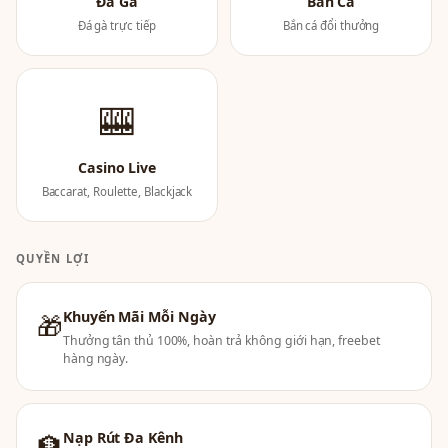
Đá Gà
Bắn Cá
Đá gà trực tiếp
Bắn cá đổi thưởng
🎰
Casino Live
Baccarat, Roulette, Blackjack
QUYỀN LỢI
Khuyến Mãi Mỗi Ngày
🎁
Thưởng tân thủ 100%, hoàn trả không giới hạn, freebet
hàng ngày.
Nạp Rút Đa Kênh
🏦