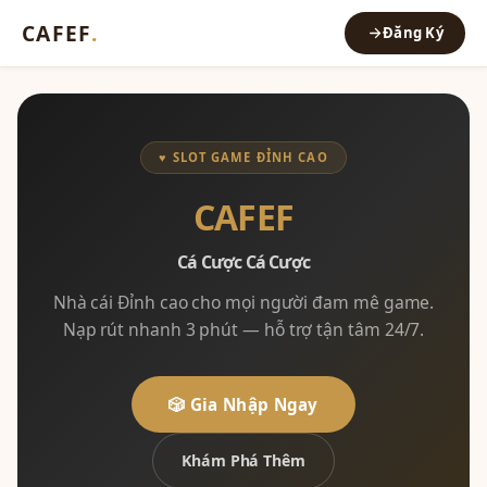
CAFEF
.
Đăng Ký
♥ SLOT GAME ĐỈNH CAO
CAFEF
Cá Cược Cá Cược
Nhà cái Đỉnh cao cho mọi người đam mê game.
Nạp rút nhanh 3 phút — hỗ trợ tận tâm 24/7.
🎲 Gia Nhập Ngay
Khám Phá Thêm