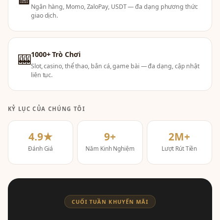
Ngân hàng, Momo, ZaloPay, USDT — đa dạng phương thức
giao dịch.
1000+ Trò Chơi
🎰
Slot, casino, thể thao, bắn cá, game bài — đa dạng, cập nhật
liên tục.
KỶ LỤC CỦA CHÚNG TÔI
4.9★
9+
2M+
Đánh Giá
Năm Kinh Nghiệm
Lượt Rút Tiền
CUỐI TUẦN KHUYẾN MÃI