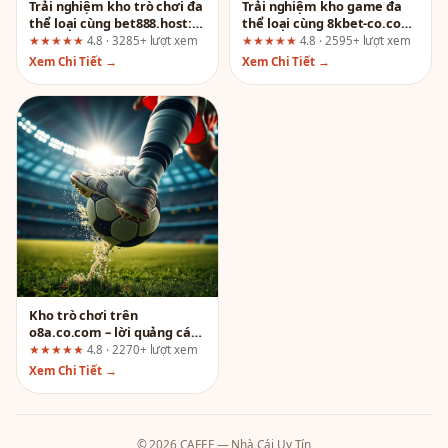
Trải nghiệm kho trò chơi đa
Trải nghiệm kho game đa
thể loại cùng bet888.host:
thể loại cùng 8kbet-co.com:
từ truy cập đến hỗ trợ
Kỳ vọng ban đầu và những
★★★★★
4.8 · 3285+ lượt xem
★★★★★
4.8 · 2595+ lượt xem
điều bạn bắt buộc tự kiểm
Xem Chi Tiết →
Xem Chi Tiết →
chứng
Kho trò chơi trên
o8a.co.com – lời quảng cáo
đáng kiểm chứng như thế
★★★★★
4.8 · 2270+ lượt xem
nào?
Xem Chi Tiết →
© 2026 CAFEF — Nhà Cái Uy Tín