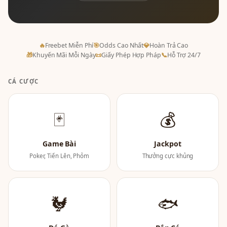
🔥
Freebet Miễn Phí
🎯
Odds Cao Nhất
💎
Hoàn Trả Cao
🎁
Khuyến Mãi Mỗi Ngày
📜
Giấy Phép Hợp Pháp
📞
Hỗ Trợ 24/7
CÁ CƯỢC
🃏
💰
Game Bài
Jackpot
Poker, Tiến Lên, Phỏm
Thưởng cực khủng
🐓
🐟