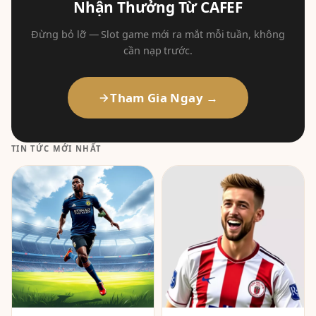
Nhận Thưởng Từ CAFEF
Đừng bỏ lỡ — Slot game mới ra mắt mỗi tuần, không
cần nạp trước.
Tham Gia Ngay →
TIN TỨC MỚI NHẤT