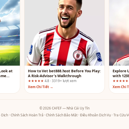
Look at
How to Vet bet888.host Before You Play:
Explore 
Game
A Risk-Advisor's Walkthrough
with 123b
Skip Rev
★★★★★
4.8 · 3319+ lượt xem
★★★★
Xem Chi Tiết →
Xem Chi T
© 2026 CAFEF — Nhà Cái Uy Tín
 Dịch
·
Chính Sách Hoàn Trả
·
Chính Sách Bảo Mật
·
Điều Khoản Dịch Vụ
·
Tra Cứu V