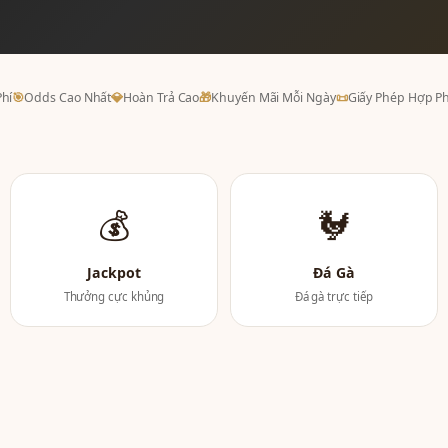
Phí
🎯
Odds Cao Nhất
💎
Hoàn Trả Cao
🎁
Khuyến Mãi Mỗi Ngày
📜
Giấy Phép Hợp P
💰
🐓
Jackpot
Đá Gà
Thưởng cực khủng
Đá gà trực tiếp