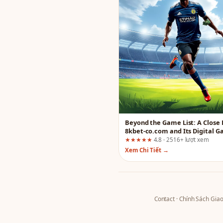
Beyond the Game List: A Close 
8kbet-co.com and Its Digital 
Categories
★★★★★
4.8 · 2516+ lượt xem
Xem Chi Tiết →
Contact
·
Chính Sách Giao