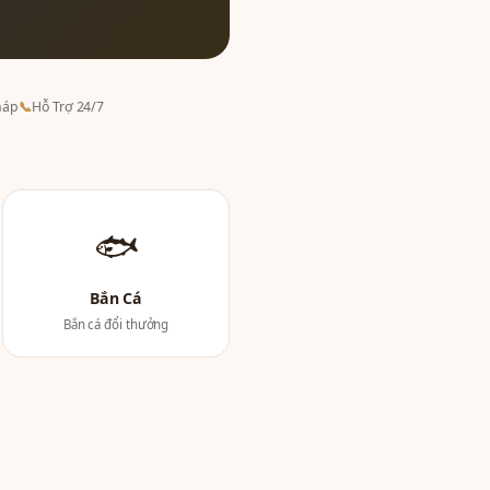
háp
📞
Hỗ Trợ 24/7
🐟
Bắn Cá
Bắn cá đổi thưởng