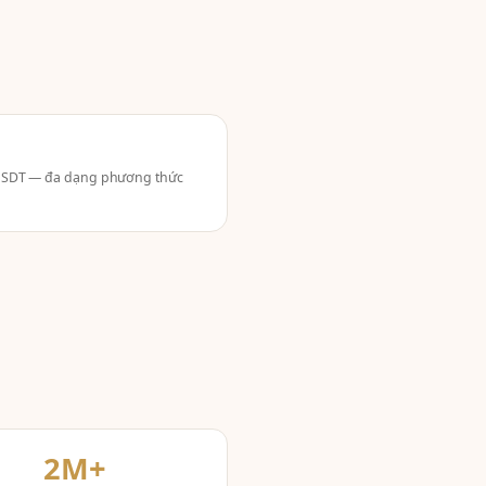
USDT — đa dạng phương thức
2M+