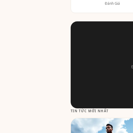
Đánh Giá
TIN TỨC MỚI NHẤT