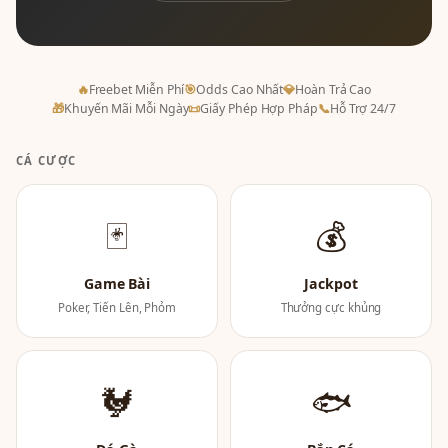
🔥
Freebet Miễn Phí
🎯
Odds Cao Nhất
💎
Hoàn Trả Cao
🎁
Khuyến Mãi Mỗi Ngày
📜
Giấy Phép Hợp Pháp
📞
Hỗ Trợ 24/7
CÁ CƯỢC
🃏
💰
Game Bài
Jackpot
Poker, Tiến Lên, Phỏm
Thưởng cực khủng
🐓
🐟