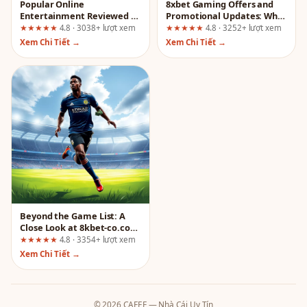
Popular Online
8xbet Gaming Offers and
Entertainment Reviewed by
Promotional Updates: What
ad889.com: What the Hype
a Bonus Is Actually Worth
★★★★★
4.8 · 3038+ lượt xem
★★★★★
4.8 · 3252+ lượt xem
Does Not Tell You
After Wagering
Xem Chi Tiết →
Xem Chi Tiết →
Beyond the Game List: A
Close Look at 8kbet-co.com
and Its Digital Game
★★★★★
4.8 · 3354+ lượt xem
Categories
Xem Chi Tiết →
© 2026 CAFEF — Nhà Cái Uy Tín