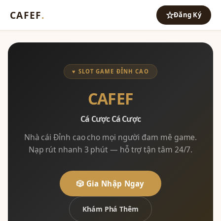
CAFEF
.
Đăng Ký
♥ SLOT GAME ĐỈNH CAO
CAFEF
Cá Cược Cá Cược
Nhà cái Đỉnh cao cho mọi người đam mê game.
Nạp rút nhanh 3 phút — hỗ trợ tận tâm 24/7.
🎲 Gia Nhập Ngay
Khám Phá Thêm