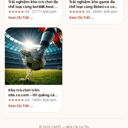
Trải nghiệm kho trò chơi đa
Trải nghiệm kho game đa
thể loại cùng bet888.host:
thể loại cùng 8kbet-co.com:
từ truy cập đến hỗ trợ
Kỳ vọng ban đầu và những
★★★★★
4.8 · 2717+ lượt xem
★★★★★
4.8 · 2600+ lượt xem
điều bạn bắt buộc tự kiểm
Xem Chi Tiết →
Xem Chi Tiết →
chứng
Kho trò chơi trên
o8a.co.com – lời quảng cáo
đáng kiểm chứng như thế
★★★★★
4.8 · 1800+ lượt xem
nào?
Xem Chi Tiết →
© 2026 CAFEF — Nhà Cái Uy Tín