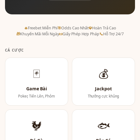
🔥
Freebet Miễn Phí
🎯
Odds Cao Nhất
💎
Hoàn Trả Cao
🎁
Khuyến Mãi Mỗi Ngày
📜
Giấy Phép Hợp Pháp
📞
Hỗ Trợ 24/7
CÁ CƯỢC
🃏
💰
Game Bài
Jackpot
Poker, Tiến Lên, Phỏm
Thưởng cực khủng
🐓
🐟