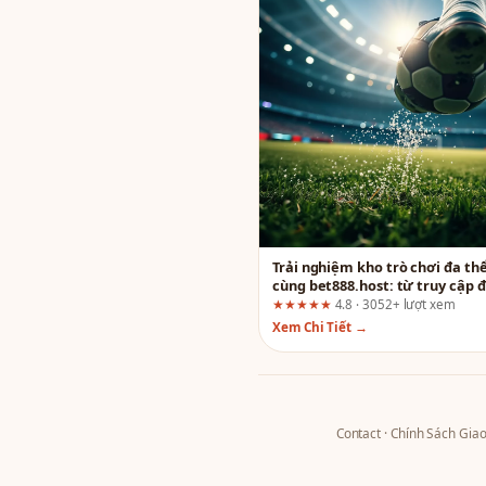
Trải nghiệm kho trò chơi đa thể
cùng bet888.host: từ truy cập 
trợ
★★★★★
4.8 · 3052+ lượt xem
Xem Chi Tiết →
Contact
·
Chính Sách Giao