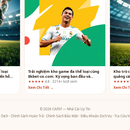
 loại
Trải nghiệm kho game đa thể loại cùng
Kho trò c
đến hỗ
8kbet-co.com: Kỳ vọng ban đầu và
quảng cá
những điều bạn bắt buộc tự kiểm
nào?
★★★★★
4.8 · 3214+ lượt xem
★★★★
chứng
Xem Chi Tiết →
Xem Chi T
© 2026 CAFEF — Nhà Cái Uy Tín
 Dịch
·
Chính Sách Hoàn Trả
·
Chính Sách Bảo Mật
·
Điều Khoản Dịch Vụ
·
Tra Cứu V