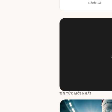
Đánh Giá
TIN TỨC MỚI NHẤT