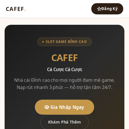
CAFEF
.
Đăng Ký
♥ SLOT GAME ĐỈNH CAO
CAFEF
Cá Cược Cá Cược
Nhà cái Đỉnh cao cho mọi người đam mê game.
Nạp rút nhanh 3 phút — hỗ trợ tận tâm 24/7.
🎲 Gia Nhập Ngay
Khám Phá Thêm