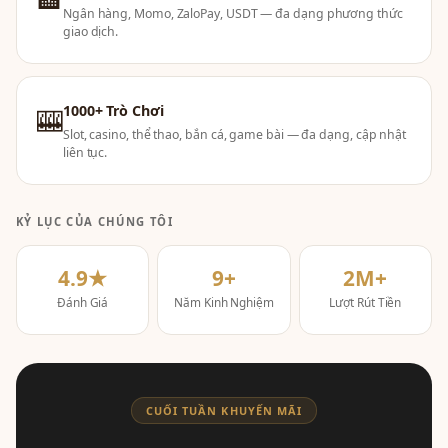
Ngân hàng, Momo, ZaloPay, USDT — đa dạng phương thức
giao dịch.
1000+ Trò Chơi
🎰
Slot, casino, thể thao, bắn cá, game bài — đa dạng, cập nhật
liên tục.
KỶ LỤC CỦA CHÚNG TÔI
4.9★
9+
2M+
Đánh Giá
Năm Kinh Nghiệm
Lượt Rút Tiền
CUỐI TUẦN KHUYẾN MÃI