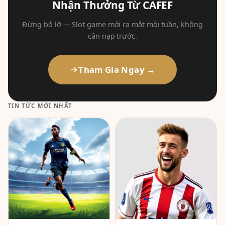
Nhận Thưởng Từ CAFEF
Đừng bỏ lỡ — Slot game mới ra mắt mỗi tuần, không
cần nạp trước.
Tham Gia Ngay →
TIN TỨC MỚI NHẤT